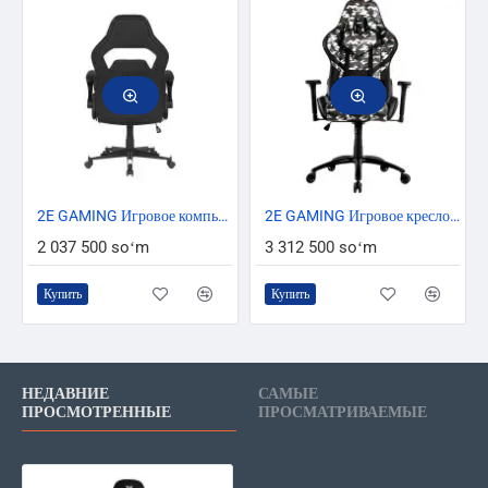
2E GAMING Игровое компьютерное кресло HEBI Черное/белое
2E GAMING Игровое кресло HIBAGON Black/Camo
2 037 500 soʻm
3 312 500 soʻm
Купить
Купить
НЕДАВНИЕ
САМЫЕ
ПРОСМОТРЕННЫЕ
ПРОСМАТРИВАЕМЫЕ