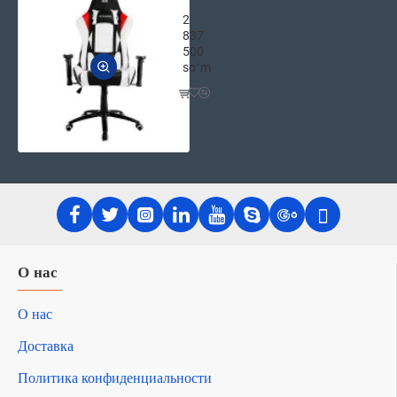
2E GAMING Игровое компьютерное к
2
837
500
soʻm
О нас
О нас
Доставка
Политика конфиденциальности