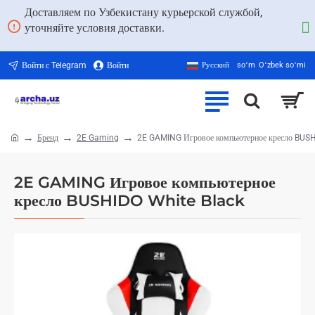
Доставляем по Узбекистану курьерской службой,
уточняйте условия доставки.
Войти с Telegram
Войти
Русский
soʻm
Oʻzbek soʻmi
Бренд
2E Gaming
2E GAMING Игровое компьютерное кресло BUSH
home
2E GAMING Игровое компьютерное
кресло BUSHIDO White Black