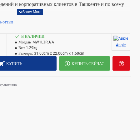
ведений и корпоративных клиентов в Ташкенте и по всему
ь отзыв
: 15 inch; Процессор: M4; Ядра процессора: 10-core CPU;
питель: 256GB; Графика: 10-core GPU; Цвет: Midnight.
m
В НАЛИЧИИ
Модель:
MW1L3RU/A
Apple
Вес:
1.29kg
Размеры:
31.00cm x 22.00cm x 1.60cm
КУПИТЬ
КУПИТЬ СЕЙЧАС
 сравнению