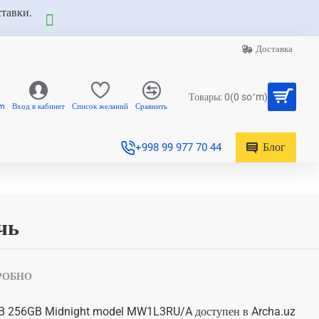
ставки.
Доставка
Товары: 0(0 soʻm)
am
Вход в кабинет
Список желаний
Сравнить
Блог
+998 99 977 70 44
чь
РОБНО
B 256GB Midnight model MW1L3RU/A доступен в Archa.uz