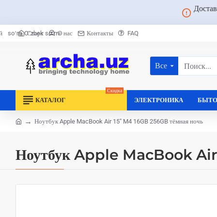
Достав
Старт
О нас
Контакты
FAQ
й
soʻm
Oʻzbek soʻmi
Все
Поиск...
Скидка
КАТАЛОГ
ЭЛЕКТРОНИКА
БЫТО
Ноутбук Apple MacBook Air 15" M4 16GB 256GB тёмная ночь
home
Ноутбук Apple MacBook Air