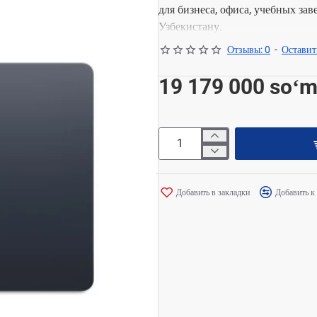
для бизнеса, офиса, учебных за
Узбекистану.
Отзывы: 0
-
Оставит
Основные характеристики: Экран
Оперативная память: 16GB; Нако
19 179 000 soʻ
Бренд: Apple.
Добавить в закладки
Добавить к