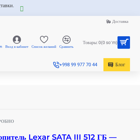
ставки.
Доставка
Товары: 0(0 soʻm)
am
Вход в кабинет
Список желаний
Сравнить
Блог
+998 99 977 70 44
РОБНО
питель Lexar SATA III 512 ГБ —