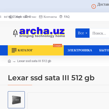
Достав
Старт
О нас
Контакты
FAQ
й
soʻm
Oʻzbek soʻmi
Все
Поиск...
Скидка
КАТАЛОГ
ЭЛЕКТРОНИКА
БЫТО
Lexar ssd sata III 512 gb
home
Lexar ssd sata III 512 gb