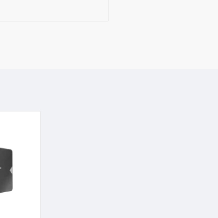
настольных компьютеров, а
Рабочая температура: диап
различных вычислительны
MTBF (среднее время нараб
впечатляющим временем бе
Обновите традиционные жесткие
емкостью 512 ГБ и оцените зна
сокращение времени загрузки и
того, обновляете ли вы свою си
улучшенную скорость доступа к
обеспечит необходимую вам про
местами в системе хранения да
компьютера с твердотельным на