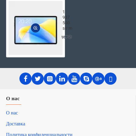
Планшет Teclast P40HD 10.1" 8GB 
1
937
500
soʻm
О нас
О нас
Доставка
Политика конфиденциальности