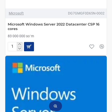
Microsoft
DG7GMGF0D65N-0002
Microsoft Windows Server 2022 Datacenter CSP 16
cores
83 000 000 soʻm
Microsoft
Windows
Server
2022
Datacenter
CSP
16
cores