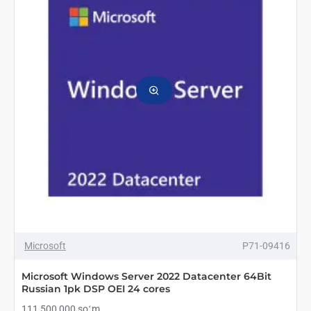
Russian
1pk
DSP
OEI
16
cores
Microsoft
P71-09416
Microsoft Windows Server 2022 Datacenter 64Bit
Russian 1pk DSP OEI 24 cores
111 500 000 soʻm