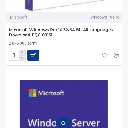
ТОЛЬКО ОНЛАЙН
ТОП БРЕНД
Microsoft
Windows 10 Pro
Microsoft Windows Pro 10 32/64 Bit All Languages
Download FQC-09131
2 875 000 soʻm
Microsoft
Windows
Pro
10
32/64
Bit
All
Languages
Download
FQC-
09131