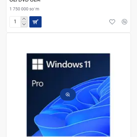
OEI DVD OEM
1 750 000 soʻm
Microsoft
Windows
11
Home
64Bit
Russian
1pk
DSP
OEI
DVD
OEM