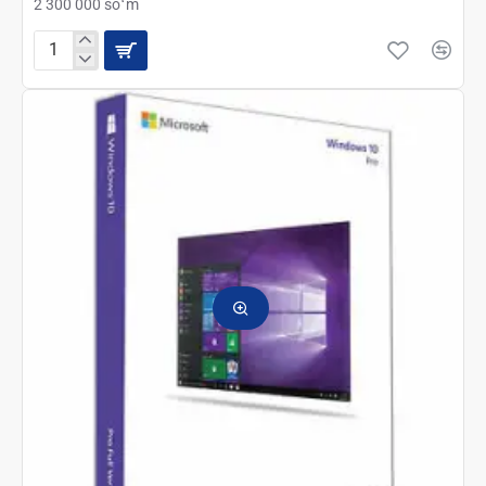
2 300 000 soʻm
Microsoft
Windows
Home
11
64Bit
ESD
(KW9-
00664)