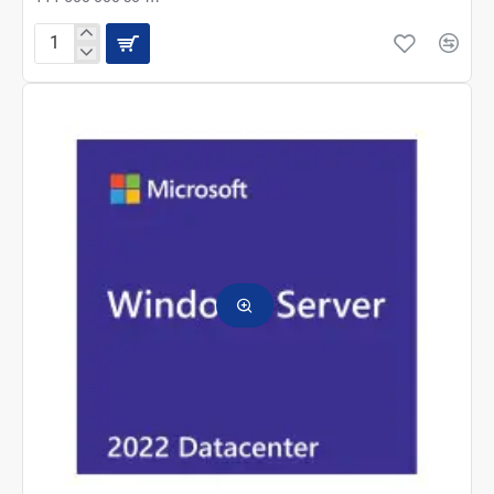
Microsoft
Windows
Server
2022
Datacenter
64Bit
Russian
1pk
DSP
OEI
24
cores