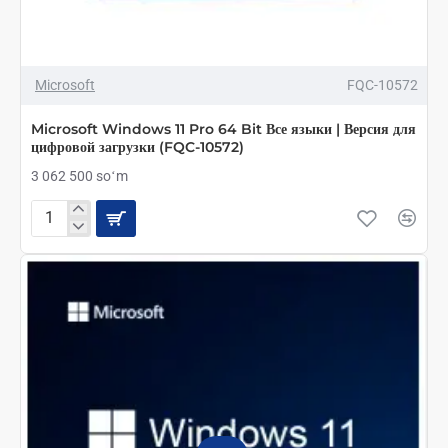
ТОЛЬКО ОНЛАЙН
ТОП БРЕНД
Microsoft
FQC-10572
Microsoft Windows 11 Pro 64 Bit Все языки | Версия для
цифровой загрузки (FQC-10572)
3 062 500 soʻm
Microsoft
Windows
11
Pro
64
Bit
Все
языки
|
Версия
для
цифровой
загрузки