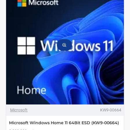
Russian
1pk
DSP
OEI
DVD
OEM
ТОЛЬКО ОНЛАЙН
ТОП БРЕНД
Microsoft
KW9-00664
Microsoft Windows Home 11 64Bit ESD (KW9-00664)