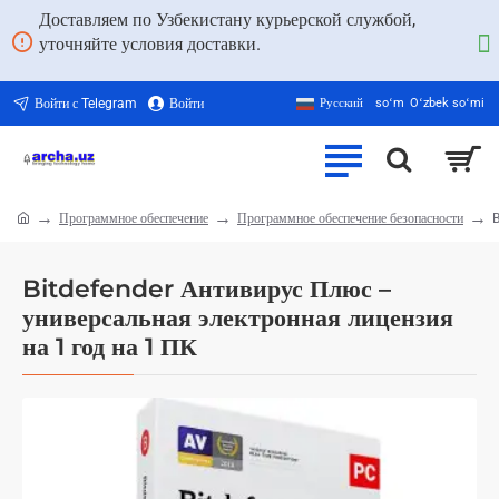
Доставляем по Узбекистану курьерской службой,
уточняйте условия доставки.
Войти с Telegram
Войти
Русский
soʻm
Oʻzbek soʻmi
Программное обеспечение
Программное обеспечение безопасности
B
home
Bitdefender Антивирус Плюс –
универсальная электронная лицензия
на 1 год на 1 ПК