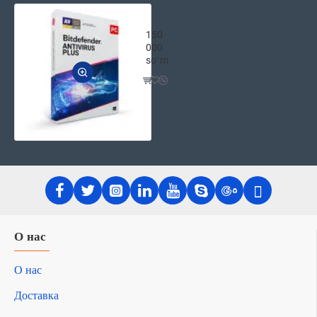
Bitdefender Антивирус Плюс – универс
150
000
soʻm
О нас
О нас
Доставка