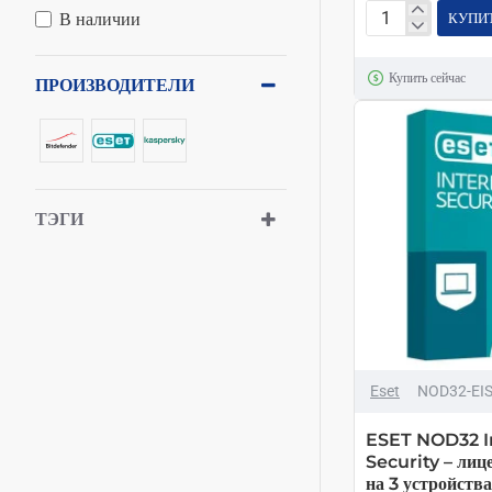
В наличии
КУПИ
Bitdefender
Антивирус
Купить сейчас
Internet
ПРОИЗВОДИТЕЛИ
Security
–
электронная
лицензия
на
ТЭГИ
1
год
на
3
ПК
ТОЛЬКО ОНЛАЙН
Eset
NOD32-EIS
ESET NOD32 I
Security – лице
на 3 устройства