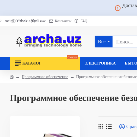
Достав
Старт
О нас
Контакты
FAQ
й
soʻm
Oʻzbek soʻmi
Все
Поиск...
Скидка
КАТАЛОГ
ЭЛЕКТРОНИКА
БЫТО
Программное обеспечение
Программное обеспечение безопа
home
Программное обеспечение без
Срав