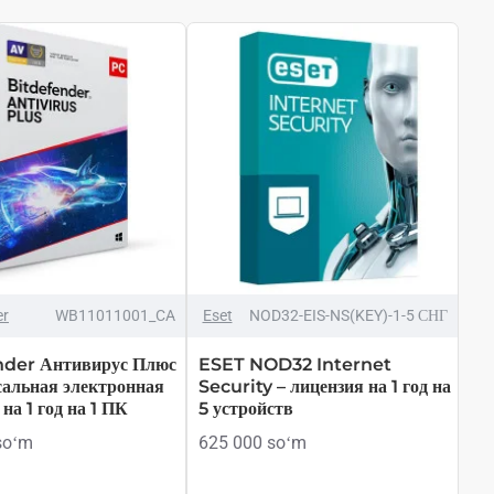
ТОЛЬКО ОНЛАЙН
HOT
er
WB11011001_CA
Eset
NOD32-EIS-NS(KEY)-1-5 СНГ
nder Антивирус Плюс
ESET NOD32 Internet
сальная электронная
Security – лицензия на 1 год на
на 1 год на 1 ПК
5 устройств
soʻm
625 000 soʻm