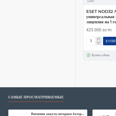
ESET NOD32 А
универсальная 
лицензия на 1 г
425 000 soʻm
КУПИ
ESET
NOD32
Купить сейчас
Антивирус
–
универсальная
электронная
лицензия
на
1
САМЫЕ ПРОСМАТРИВАЕМЫЕ
год
на
2
Внешняя аккумуляторная батарея Xiaomi Mi Power Bank2 10000 mAh