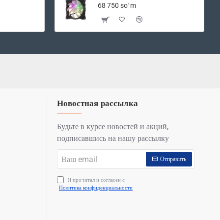
ПК
68 750 soʻm
Новостная рассылка
Будьте в курсе новостей и акций,
подписавшись на нашу рассылку
Ваш
Отправить
email
Я прочитал и согласен с
Политика конфиденциальности