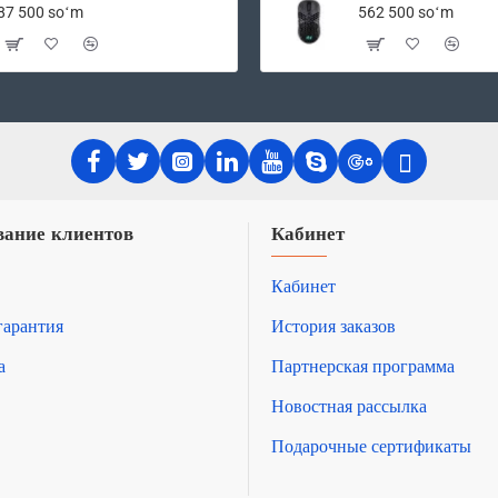
ПК
ПК
87 500 soʻm
562 500 soʻm
ание клиентов
Кабинет
Кабинет
гарантия
История заказов
а
Партнерская программа
Новостная рассылка
Подарочные сертификаты