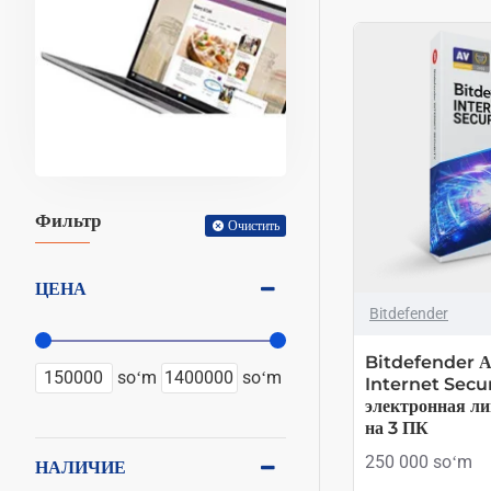
Фильтр
Очистить
ЦЕНА
Bitdefender
Bitdefender А
soʻm
soʻm
Internet Secur
электронная лиц
на 3 ПК
250 000 soʻm
НАЛИЧИЕ