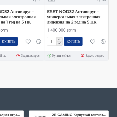
D32 Антивирус –
ESET NOD32 Антивирус –
льная электронная
универсальная электронная
на 1 год на 5 ПК
лицензия на 2 год на 5 ПК
soʻm
1 400 000 soʻm
КУПИТЬ
КУПИТЬ
ESET
NOD32
ейчас
Задать вопрос
Купить сейчас
Задать вопрос
ус
Антивирус
–
льная
универсальная
ная
электронная
лицензия
на
2
год
на
5
2E Gaming беспроводная игровая мышь HyperDrive Pro WL RGB Black
2E GAMING Корпусной вентилятор F120IR-ARGB 120мм, 3pin fan, 3 pin +5V Aura, белые лопасти, черная рамка, inner LED