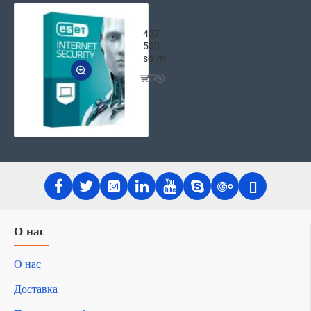
ESET NOD32 Internet Security – униве
437
500
soʻm
О нас
О нас
Доставка