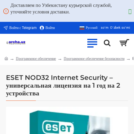
Доставляем по Узбекистану курьерской службой,
уточняйте условия доставки.
Войти с Telegram
Войти
Русский
soʻm
Oʻzbek soʻmi
Программное обеспечение
Программное обеспечение безопасности
E
home
ESET NOD32 Internet Security –
универсальная лицензия на 1 год на 2
устройства