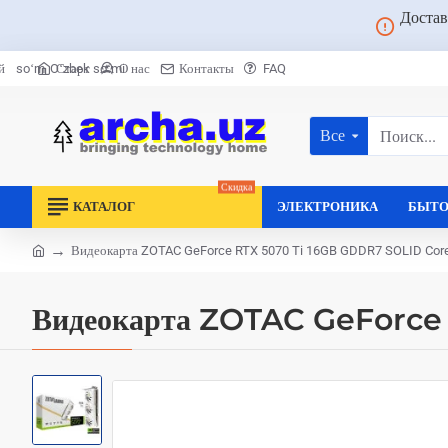
Достав
Старт
О нас
Контакты
FAQ
й
soʻm
Oʻzbek soʻmi
Все
Поиск...
Скидка
КАТАЛОГ
ЭЛЕКТРОНИКА
БЫТО
Видеокарта ZOTAC GeForce RTX 5070 Ti 16GB GDDR7 SOLID Core 
home
Видеокарта ZOTAC GeForce