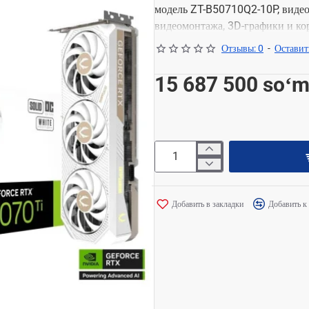
модель ZT-B50710Q2-10P, видео
видеомонтажа, 3D-графики и ко
Графический процессор N
Отзывы: 0
-
Оставит
Подходит для игр, дизайн
Линейка ZOTAC Twin Edge,
15 687 500 soʻ
Добавить в закладки
Добавить к