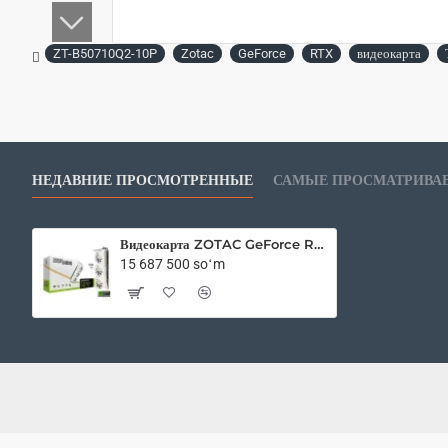
ZT-B50710Q2-10P
Zotac
GeForce
RTX
видеокарта
НЕДАВНИЕ ПРОСМОТРЕННЫЕ
САМЫЕ ПРОСМАТРИВА
Видеокарта ZOTAC GeForce RTX 5070 Ti 16GB GDDR7 SOLID Core OC White Edition
15 687 500 soʻm