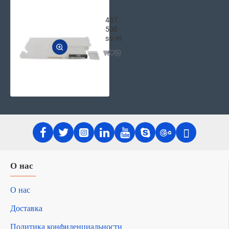
Xerox Емкость отработанного тонера 
437
500
soʻm
О нас
О нас
Доставка
Политика конфиденциальности