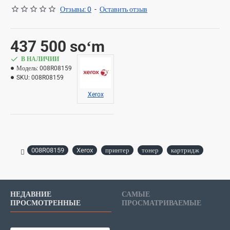
Отзывы: 0
-
Оставить отзыв
437 500 soʻm
В НАЛИЧИИ
Модель:
008R08159
SKU:
008R08159
Xerox
008R08159
Xerox
принтер
тонер
картридж
НЕДАВНИЕ
САМЫЕ
ПРОСМОТРЕННЫЕ
ПРОСМАТРИВАЕМЫЕ