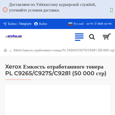
Доставляем по Узбекистану курьерской службой,
уточняйте условия доставки.
Войти с Telegram
Войти
Русский
soʻm
Oʻzbek soʻmi
Xerox Емкость отработанного тонера PL C9265/C9275/C9281 (50 000 стр)
home
Xerox Емкость отработанного тонера
PL C9265/C9275/C9281 (50 000 стр)